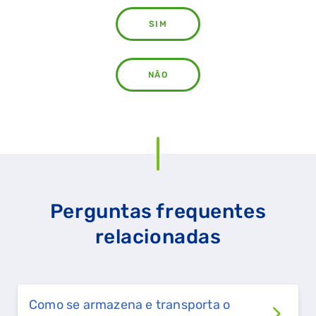
SIM
NÃO
Perguntas frequentes
relacionadas
QUERO TER GÁS NATURAL
GASES RENOVÁVEIS
SIMULADOR DE POUPANÇA
Como se armazena e transporta o