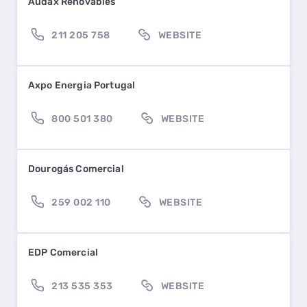
Audax Renovables
211 205 758
WEBSITE
Axpo Energia Portugal
800 501 380
WEBSITE
Dourogás Comercial
259 002 110
WEBSITE
EDP Comercial
213 535 353
WEBSITE