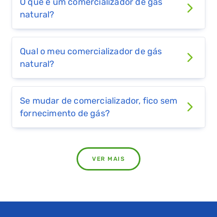
JAFPLUS
O que é um comercializador de gás
natural?
253 722 425
WEBSITE
Qual o meu comercializador de gás
Luzboa
natural?
232 099 652
WEBSITE
Se mudar de comercializador, fico sem
fornecimento de gás?
Luzigás
282 333 010
WEBSITE
VER MAIS
MEO Energia
808 203 852
WEBSITE