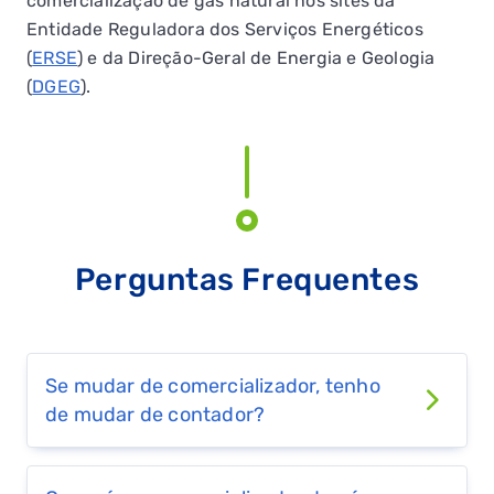
comercialização de gás natural nos sites da
808 503 030
WEBSITE
Entidade Reguladora dos Serviços Energéticos
(
ERSE
) e da Direção-Geral de Energia e Geologia
(
DGEG
).
Gold Energy
259 348 634
WEBSITE
G9Energy
Perguntas Frequentes
211 456 789
WEBSITE
Iberdrola
Se mudar de comercializador, tenho
de mudar de contador?
808 502 050
WEBSITE