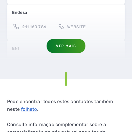
Endesa
211 160 786
WEBSITE
VER MAIS
ENI
211 451 250
WEBSITE
EZU Energia
QUERO TER GÁS NATURAL
231 001 052
WEBSITE
Pode encontrar todos estes contactos também
GASES RENOVÁVEIS
neste
folheto
.
SIMULADOR DE POUPANÇA
Galp Power
Consulte informação complementar sobre a
FALHA DE GÁS