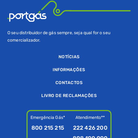
Naturgy Iberia
808 303 132
WEBSITE
O seu distribuidor de gás sempre, seja qual for o seu
comercializador.
NX Buena Energia Portugal
NOTÍCIAS
232 091 004
WEBSITE
INFORMAÇÕES
CONTACTOS
Portcale - Portulogos
LIVRO DE RECLAMAÇÕES
210 522 695
WEBSITE
Emergência Gás*
Atendimento**
Repsol
800 215 215
222 426 200