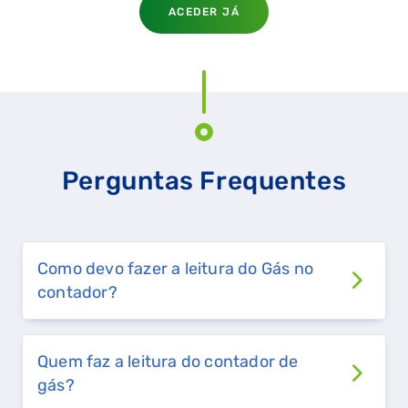
ACEDER JÁ
QUERO TER GÁS NATURAL
GASES RENOVÁVEIS
SIMULADOR DE POUPANÇA
Perguntas Frequentes
FALHA DE GÁS
Como devo fazer a leitura do Gás no
contador?
Quem faz a leitura do contador de
gás?