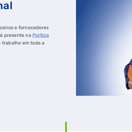
nal
ceiros e fornecedores
tá presente na
Política
e trabalho em toda a
RAL
GASES RENOVÁVEIS
SIMULADOR DE POUPANÇA