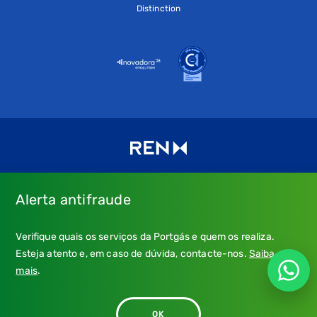
Distinction
Alerta antifraude
Consulte os nossos
Termos de uso e política de privacidade
e
Verifique quais os serviços da Portgás e quem os realiza.
a nossa
Política de Cookies
.
Esteja atento e, em caso de dúvida, contacte-nos.
Saiba
* Emergência Gás: 24 horas, chamada grátis.
mais
.
** Atendimento: dias úteis, 9h-21h; chamada para a rede fixa
nacional, custo conforme tarifa do seu operador.
OK
© 2026 - Portgás. Todos os direitos reservados.