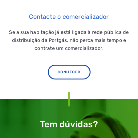
Contacte o comercializador
Se a sua habitação já está ligada à rede pública de
distribuição da Portgás, não perca mais tempo e
contrate um comercializador.
QUERO TER GÁS NATURAL
GASES RENOVÁVEIS
CONHECER
SIMULADOR DE POUPANÇA
FALHA DE GÁS
Tem dúvidas?