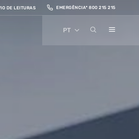
EMERGÊNCIA* 800 215 215
IO DE LEITURAS
PT