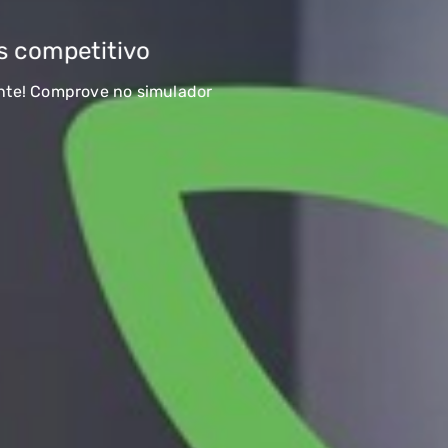
petitivo
mprove no simulador
RAL
GASES RENOVÁVEIS
SIMULADOR DE POUPANÇA