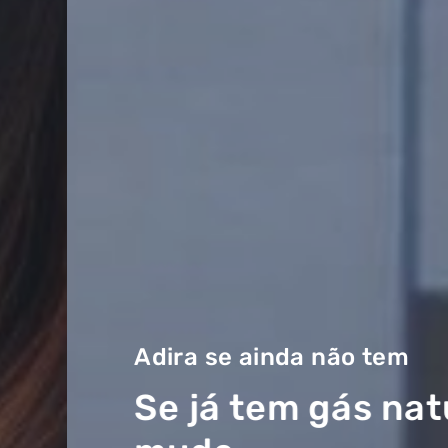
Adira se ainda não tem
Se já tem gás natural