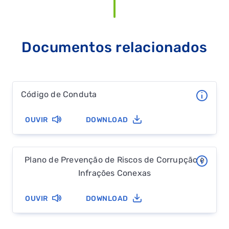
SIMULADOR DE POUPANÇA
Documentos relacionados
FALHA DE GÁS
Código de Conduta
OUVIR
DOWNLOAD
Plano de Prevenção de Riscos de Corrupção e
Infrações Conexas
OUVIR
DOWNLOAD