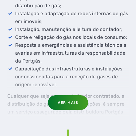
distribuição de gás;
Instalação e adaptação de redes internas de gás
em imóveis;
Instalação, manutenção e leitura do contador;
Corte e religação do gás nos locais de consumo;
Resposta a emergências e assistência técnica a
avarias em infraestruturas da responsabilidade
da Portgás.
Capacitação das infraestruturas e instalações
concessionadas para a receção de gases de
origem renovável.
Qualquer que seja o comercializador contratado, a
VER MAIS
distribuição do gás não sofre alterações, é sempre
um serviço assegurado pela distribuidora Portgás
(nos distritos de Porto, Braga e Viana do Castelo).
Conheça todos os concelhos da
área de concessão
da Portgás.