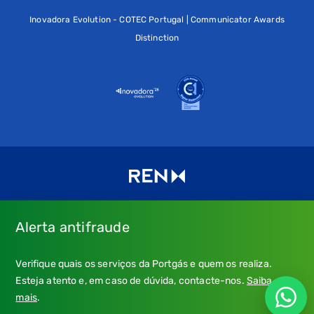
Inovadora Evolution - COTEC Portugal | Communicator Awards
Distinction
Alerta antifraude
Consulte os nossos
Termos de uso e política de privacidade
e
Verifique quais os serviços da Portgás e quem os realiza.
a nossa
Política de Cookies
.
Esteja atento e, em caso de dúvida, contacte-nos.
Saiba
* Emergência Gás: 24 horas, chamada grátis.
mais
.
** Atendimento: dias úteis, 9h-21h; chamada para a rede fixa