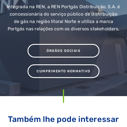
Integrada na REN, a REN Portgás Distribuição, S.A. é
concessionária do serviço público de distribuição
de gás na região litoral Norte e utiliza a marca
Portgás nas relações com os diversos stakeholders.
ÓRGÃOS SOCIAIS
CUMPRIMENTO NORMATIVO
Também lhe pode interessar
QUERO TER GÁS NATURAL