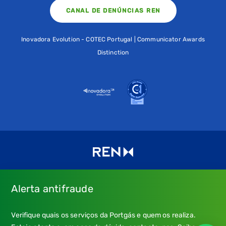
CANAL DE DENÚNCIAS REN
Inovadora Evolution - COTEC Portugal | Communicator Awards
Distinction
Alerta antifraude
Consulte os nossos
Termos de uso e política de privacidade
e
Verifique quais os serviços da Portgás e quem os realiza.
a nossa
Política de Cookies
.