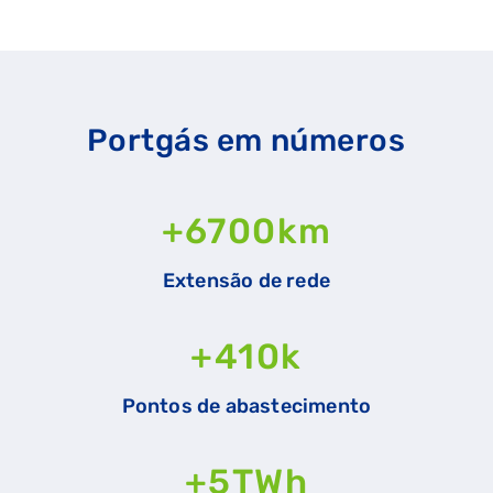
Portgás em números
+
6700
km
Extensão de rede
+
410
k
Pontos de abastecimento
+
5
TWh