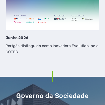
No
Por
St
Pa
Junho 2026
Portgás distinguida como Inovadora Evolution, pela
COTEC
Governo da Sociedade