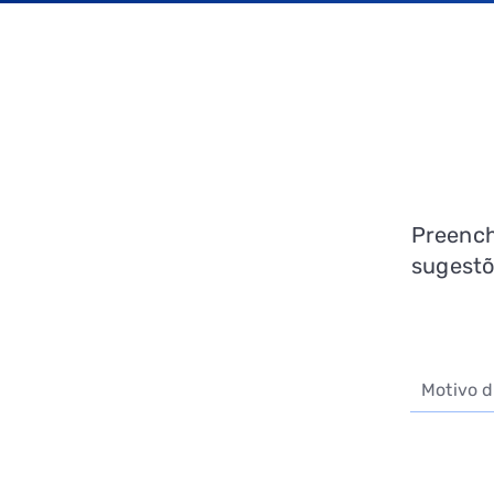
Preencha
sugestõ
Motivo d