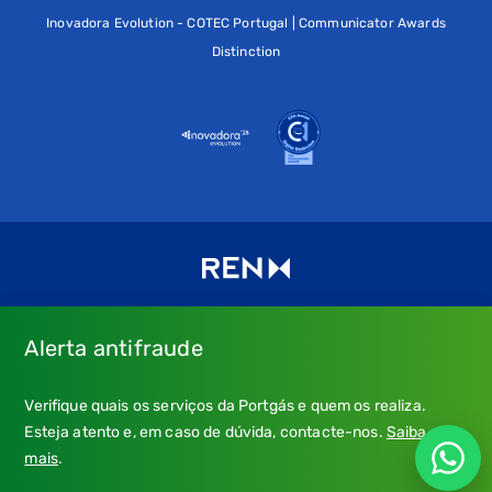
Inovadora Evolution - COTEC Portugal | Communicator Awards
Distinction
Alerta antifraude
Consulte os nossos
Termos de uso e política de privacidade
e
Verifique quais os serviços da Portgás e quem os realiza.
a nossa
Política de Cookies
.
Esteja atento e, em caso de dúvida, contacte-nos.
Saiba
* Emergência Gás: 24 horas, chamada grátis.
mais
.
** Atendimento: dias úteis, 9h-21h; chamada para a rede fixa