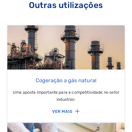
Outras utilizações
Potência de vaporização: até 20.000/25.000 Kg/h
de vapor a 20 bar.
Potência total: até 18 MW.
Potência absorvida: cerca de 700 kW por 1.000 Kg/h
de vapor.
Rendimento: superior a 90% do PCI.
Cogeração a gás natural
Uma aposta importante para a competitividade no setor
industrial.
VER MAIS