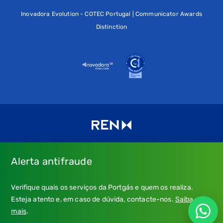
Inovadora Evolution - COTEC Portugal | Communicator Awards
Distinction
Alerta antifraude
Consulte os nossos
Termos de uso e política de privacidade
e
Verifique quais os serviços da Portgás e quem os realiza.
a nossa
Política de Cookies
.
Esteja atento e, em caso de dúvida, contacte-nos.
Saiba
* Emergência Gás: 24 horas, chamada grátis.
mais
.
** Atendimento: dias úteis, 9h-21h; chamada para a rede fixa