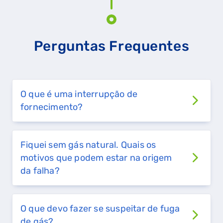
Perguntas Frequentes
O que é uma interrupção de
fornecimento?
QUERO TER GÁS NATURAL
GASES RENOVÁVEIS
Fiquei sem gás natural. Quais os
motivos que podem estar na origem
SIMULADOR DE POUPANÇA
da falha?
FALHA DE GÁS
O que devo fazer se suspeitar de fuga
de gás?