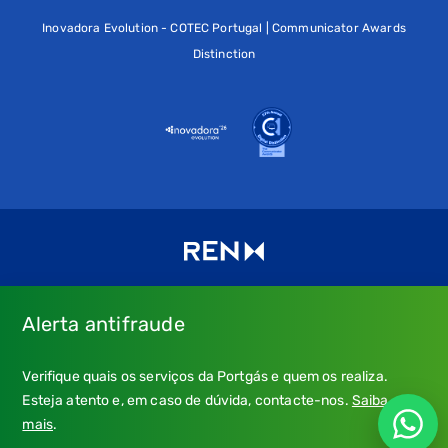
Inovadora Evolution - COTEC Portugal | Communicator Awards
Distinction
Alerta antifraude
Consulte os nossos
Termos de uso e política de privacidade
e
Verifique quais os serviços da Portgás e quem os realiza.
a nossa
Política de Cookies
.
Esteja atento e, em caso de dúvida, contacte-nos.
Saiba
* Emergência Gás: 24 horas, chamada grátis.
mais
.
** Atendimento: dias úteis, 9h-21h; chamada para a rede fixa