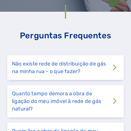
GASES RENOVÁVEIS
SIMULADOR DE POUPANÇA
Perguntas Frequentes
FALHA DE GÁS
Não existe rede de distribuição de gás
na minha rua - o que fazer?
Quanto tempo demora a obra de
ligação do meu imóvel à rede de gás
natural?