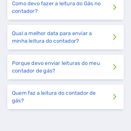
Como devo fazer a leitura do Gás no
contador?
Qual a melhor data para enviar a
QUERO TER GÁS NATURAL
minha leitura do contador?
GASES RENOVÁVEIS
SIMULADOR DE POUPANÇA
Porque devo enviar leituras do meu
contador de gás?
FALHA DE GÁS
Quem faz a leitura do contador de
gás?