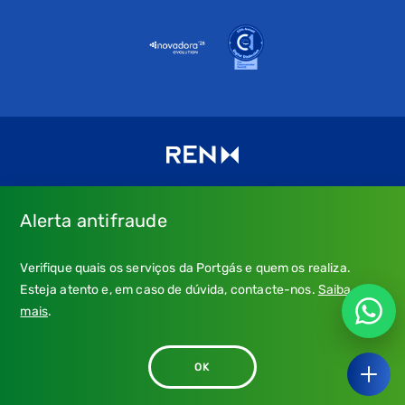
Alerta antifraude
Consulte os nossos
Termos de uso e política de privacidade
e
Verifique quais os serviços da Portgás e quem os realiza.
a nossa
Política de Cookies
.
Esteja atento e, em caso de dúvida, contacte-nos.
Saiba
* Emergência Gás: 24 horas, chamada grátis.
mais
.
** Atendimento: dias úteis, 9h-21h; chamada para a rede fixa
nacional, custo conforme tarifa do seu operador.
OK
© 2026 - Portgás. Todos os direitos reservados.
Ouvir