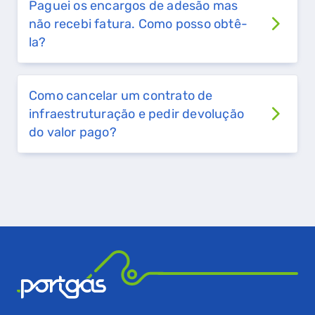
Paguei os encargos de adesão mas
não recebi fatura. Como posso obtê-
QUERO TER GÁS NATURAL
la?
GASES RENOVÁVEIS
SIMULADOR DE POUPANÇA
Como cancelar um contrato de
infraestruturação e pedir devolução
FALHA DE GÁS
do valor pago?