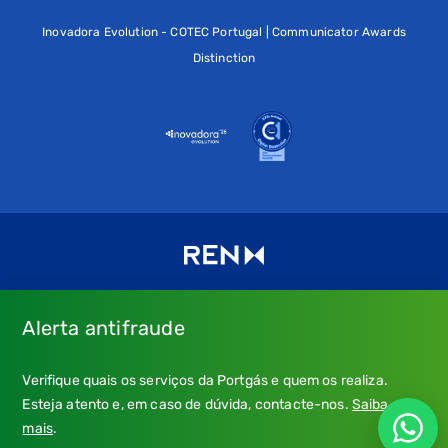
Inovadora Evolution - COTEC Portugal | Communicator Awards
Distinction
Alerta antifraude
Consulte os nossos
Termos de uso e política de privacidade
e
Verifique quais os serviços da Portgás e quem os realiza.
a nossa
Política de Cookies
.
Esteja atento e, em caso de dúvida, contacte-nos.
Saiba
* Emergência Gás: 24 horas, chamada grátis.
mais
.
** Atendimento: dias úteis, 9h-21h; chamada para a rede fixa