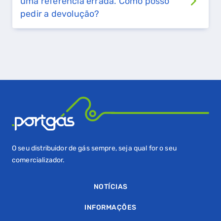
uma referência errada. Como posso
GASES RENOVÁVEIS
pedir a devolução?
SIMULADOR DE POUPANÇA
FALHA DE GÁS
O seu distribuidor de gás sempre, seja qual for o seu
comercializador.
NOTÍCIAS
INFORMAÇÕES