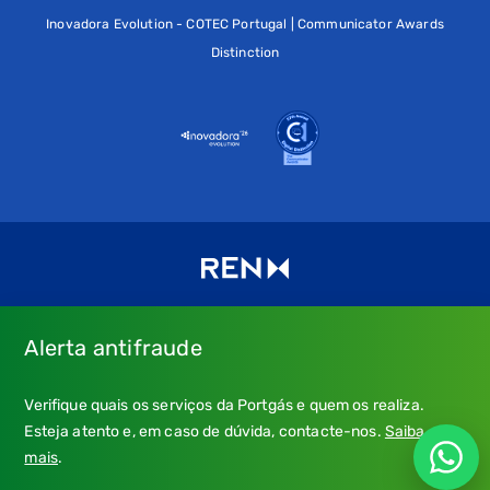
Inovadora Evolution - COTEC Portugal | Communicator Awards
Distinction
Alerta antifraude
Consulte os nossos
Termos de uso e política de privacidade
e
Verifique quais os serviços da Portgás e quem os realiza.
a nossa
Política de Cookies
.
Esteja atento e, em caso de dúvida, contacte-nos.
Saiba
* Emergência Gás: 24 horas, chamada grátis.
mais
.
** Atendimento: dias úteis, 9h-21h; chamada para a rede fixa