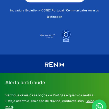
Inovadora Evolution - COTEC Portugal | Communicator Awards
Distinction
Alerta antifraude
Consulte os nossos
Termos de uso e política de privacidade
e
Verifique quais os serviços da Portgás e quem os realiza.
a nossa
Política de Cookies
.
Esteja atento e, em caso de dúvida, contacte-nos.
Saiba
* Emergência Gás: 24 horas, chamada grátis.
mais
.