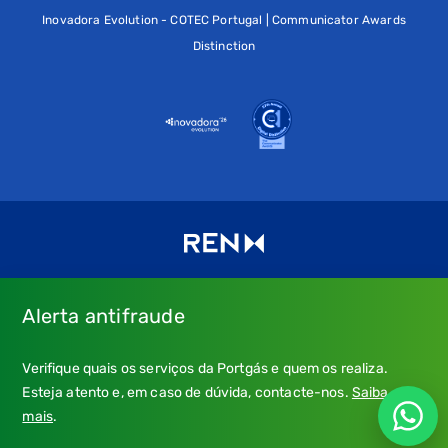
Inovadora Evolution - COTEC Portugal | Communicator Awards
Distinction
Alerta antifraude
Consulte os nossos
Termos de uso e política de privacidade
e
Verifique quais os serviços da Portgás e quem os realiza.
a nossa
Política de Cookies
.
Esteja atento e, em caso de dúvida, contacte-nos.
Saiba
* Emergência Gás: 24 horas, chamada grátis.
mais
.
** Atendimento: dias úteis, 9h-21h; chamada para a rede fixa