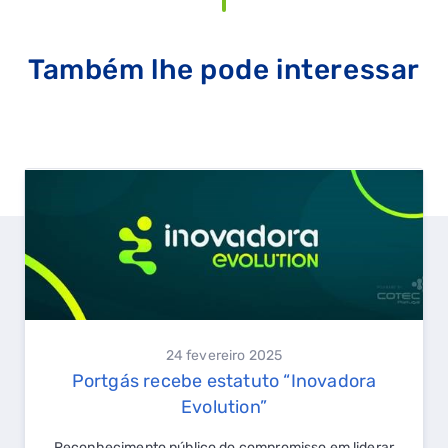
Também lhe pode interessar
24 fevereiro 2025
Portgás recebe estatuto “Inovadora
Evolution”
QUERO TER GÁS NATURAL
Reconhecimento público do compromisso em liderar