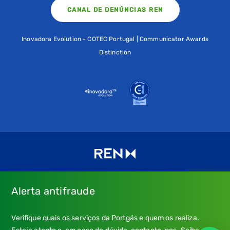
CANAL DE DENÚNCIAS REN
Inovadora Evolution - COTEC Portugal | Communicator Awards
Distinction
Alerta antifraude
Consulte os nossos
Termos de uso e política de privacidade
e
Verifique quais os serviços da Portgás e quem os realiza.
a nossa
Política de Cookies
.