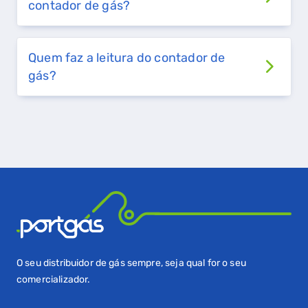
contador de gás?
GASES RENOVÁVEIS
Quem faz a leitura do contador de
SIMULADOR DE POUPANÇA
gás?
FALHA DE GÁS
O seu distribuidor de gás sempre, seja qual for o seu
comercializador.