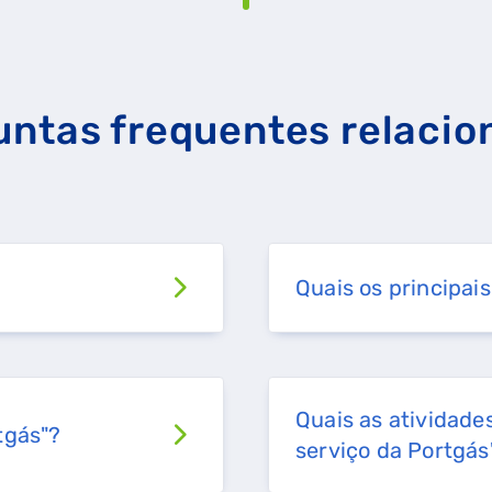
RAL
GASES RENOVÁVEIS
SIMULADOR DE POUPANÇA
untas frequentes relacio
Quais os principais
Quais as atividade
tgás"?
serviço da Portgás