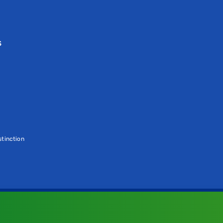
S
tinction
e
e a nossa
Política de Cookies
.