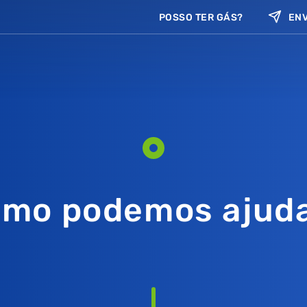
POSSO TER GÁS?
ENV
mo podemos ajud