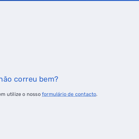
 não correu bem?
em utilize o nosso
f
ormulário de contacto
.