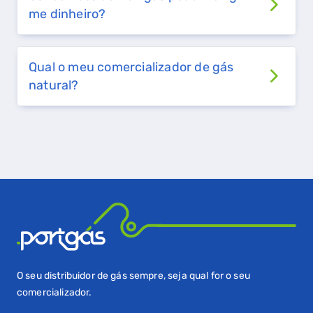
QUERO TER GÁS NATURAL
me dinheiro?
GASES RENOVÁVEIS
Qual o meu comercializador de gás
SIMULADOR DE POUPANÇA
natural?
FALHA DE GÁS
O seu distribuidor de gás sempre, seja qual for o seu
comercializador.