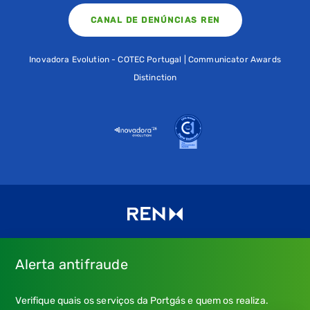
CANAL DE DENÚNCIAS REN
Inovadora Evolution - COTEC Portugal | Communicator Awards
Distinction
Alerta antifraude
Consulte os nossos
Termos de uso e política de privacidade
e
Verifique quais os serviços da Portgás e quem os realiza.
a nossa
Política de Cookies
.