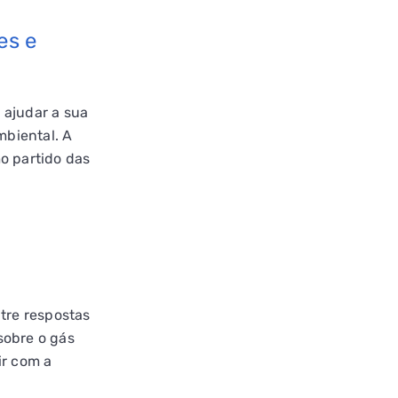
es e
 ajudar a sua
mbiental. A
o partido das
ntre respostas
sobre o gás
ir com a