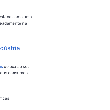
 destaca como uma
omeadamente na
ndústria
ás
coloca ao seu
s seus consumos
ficas;