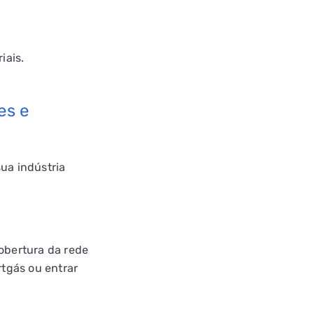
iais.
es e
FALHA DE GÁS
ua indústria
cobertura da rede
rtgás ou entrar