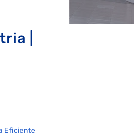
ria |
a Eficiente