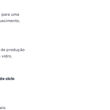
da para uma
quecimento,
s de produção
 vidro.
de ciclo
ais.