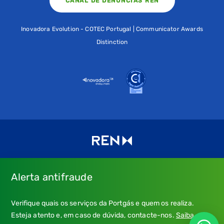
CANAL DE DENÚNCIAS REN
Inovadora Evolution - COTEC Portugal | Communicator Awards
Distinction
Alerta antifraude
Consulte os nossos
Termos de uso e política de privacidade
e
Verifique quais os serviços da Portgás e quem os realiza.
a nossa
Política de Cookies
.
Esteja atento e, em caso de dúvida, contacte-nos.
Saiba
* Emergência Gás: 24 horas, chamada grátis.