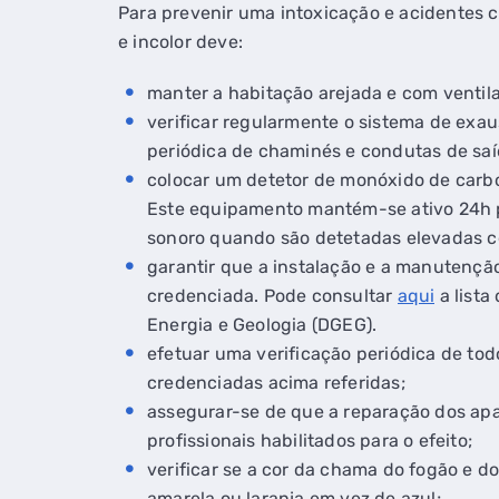
Para prevenir uma intoxicação e acidentes c
e incolor deve:
manter a habitação arejada e com ventil
verificar regularmente o sistema de exa
periódica de chaminés e condutas de saí
colocar um detetor de monóxido de carbo
Este equipamento mantém-se ativo 24h po
sonoro quando são detetadas elevadas c
garantir que a instalação e a manutençã
credenciada. Pode consultar
aqui
a lista
Energia e Geologia (DGEG).
efetuar uma verificação periódica de to
credenciadas acima referidas;
assegurar-se de que a reparação dos apa
profissionais habilitados para o efeito;
verificar se a cor da chama do fogão e 
amarela ou laranja em vez de azul;