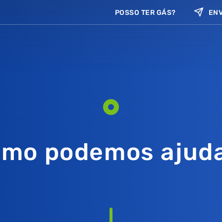
POSSO TER GÁS?
ENV
mo podemos ajud