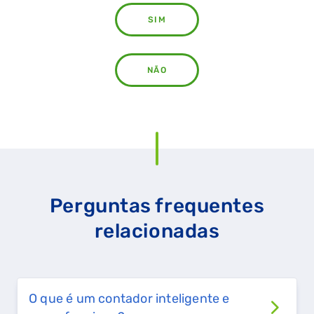
SIM
NÃO
Perguntas frequentes
relacionadas
QUERO TER GÁS NATURAL
GASES RENOVÁVEIS
SIMULADOR DE POUPANÇA
O que é um contador inteligente e