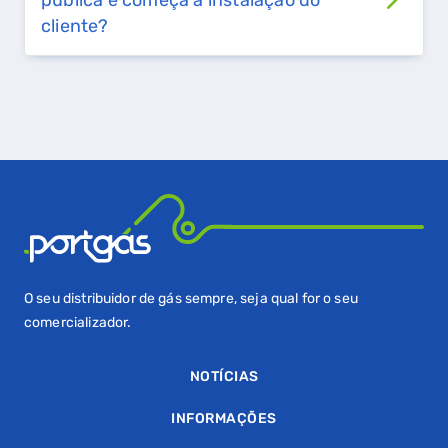
pública e começa a instalação do
GASES RENOVÁVEIS
cliente?
SIMULADOR DE POUPANÇA
FALHA DE GÁS
O seu distribuidor de gás sempre, seja qual for o seu
comercializador.
NOTÍCIAS
INFORMAÇÕES