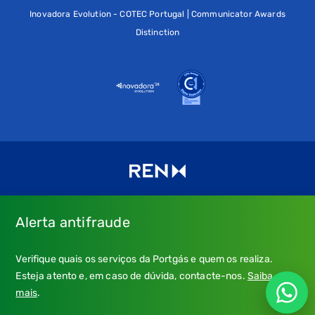
Inovadora Evolution - COTEC Portugal | Communicator Awards
Distinction
Alerta antifraude
Consulte os nossos
Termos de uso e política de privacidade
e
Verifique quais os serviços da Portgás e quem os realiza.
a nossa
Política de Cookies
.
Esteja atento e, em caso de dúvida, contacte-nos.
Saiba
* Emergência Gás: 24 horas, chamada grátis.
mais
.
** Atendimento: dias úteis, 9h-21h; chamada para a rede fixa