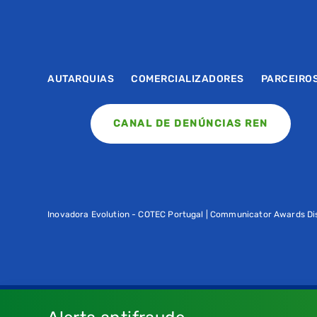
AUTARQUIAS
COMERCIALIZADORES
PARCEIRO
CANAL DE DENÚNCIAS REN
Inovadora Evolution - COTEC Portugal | Communicator Awards Dis
Consulte os nossos
Termos de uso e política de privacidad