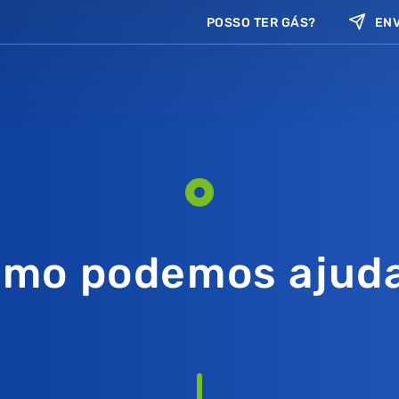
POSSO TER GÁS?
ENV
mo podemos ajud