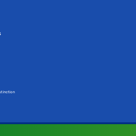
S
tinction
e
e a nossa
Política de Cookies
.