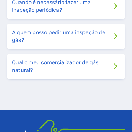
Quando é necessário fazer uma
inspeção periódica?
QUERO TER GÁS NATURAL
A quem posso pedir uma inspeção de
GASES RENOVÁVEIS
gás?
SIMULADOR DE POUPANÇA
FALHA DE GÁS
Qual o meu comercializador de gás
natural?